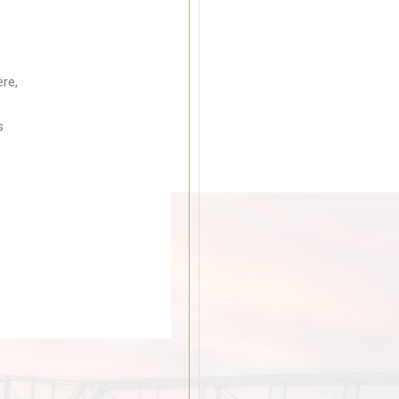
ère,
s