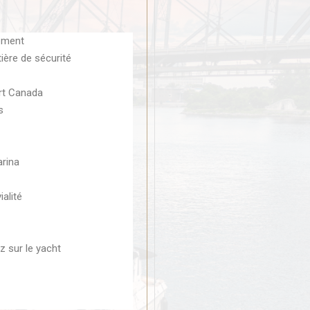
ement
ière de sécurité
rt Canada
s
rina
alité
z sur le yacht