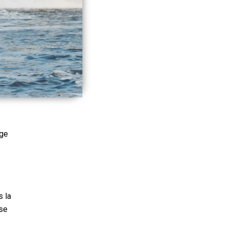
nge
s la
 se