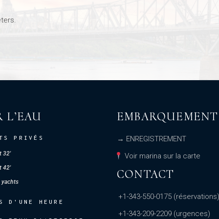
ters.
 L’EAU
EMBARQUEMENT
TS PRIVÉS
→ ENREGISTREMENT
 32'
Voir marina sur la carte
 42'
CONTACT
 yachts
Visibility
10 km
Air Quality
Moderate
Humidité
94 %
Pressio
+1-343-550-0175
(réservations
S D'UNE HEURE
+1-343-209-2209
(urgences)