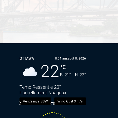
OTTAWA
8:04 am,
août 8, 2026
22
°C
B:
21
°
H:
23
°
Temp Ressentie
23
°
Partiellement Nuageux
n
1014 mb
Vent
2 m/s
SSW
Wind Gust
3 m/s
UV Index
0
)