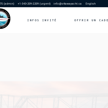
175 (admin)
+1-343-209-2209 (urgent)
info@ottawayacht.ca
English
n Yacht
INFOS INVITÉ
OFFRIR UN CAD
rmé
ts
re
FAQ
Étiquette En Yacht
Restez Informé
Vos Moments
Notre Histoire