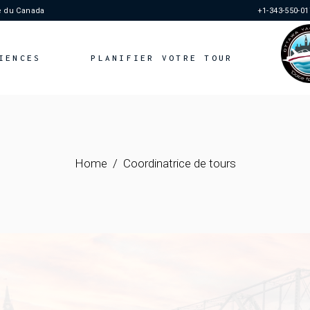
e du Canada
+1-343-550-0
er & Boire
FAQ
eur prix + Extras
Étiquette E
IENCES
PLANIFIER VOTRE TOUR
d’embarquement
Restez Info
gistrement
Vos Momen
Notre Histoi
Manger & Boire
Meilleur prix + Extras
Home
Coordinatrice de tours
Lieu d’embarquement
Enregistrement