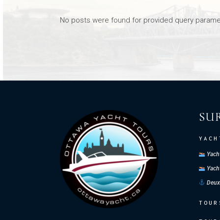
No posts were found for provided query parame
SUR
YACH
Yacht
Yacht
Deux
TOUR