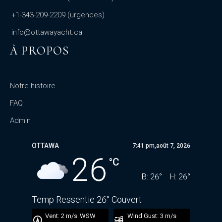
+1-343-209-2209
(urgences)
info@ottawayacht.ca
À PROPOS
Notre histoire
FAQ
Admin
OTTAWA
7:41 pm,
août 7, 2026
26
°C
B:
26
°
H:
26
°
Temp Ressentie
26
°
Couvert
16 mb
Vent:
2 m/s
WSW
Wind Gust:
3 m/s
U